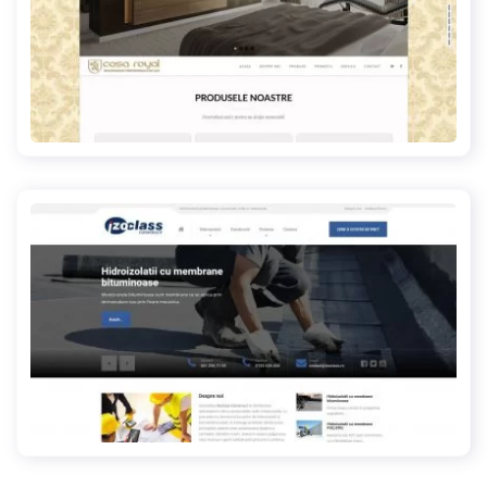
casaroyal.ro
izoclass.ro