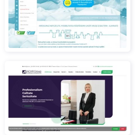
celsiuscleaning.ro
achr.ro