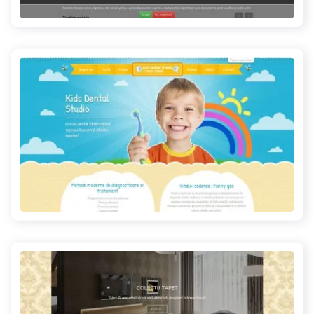
coneco.ro
kidsdentalstudio.ro