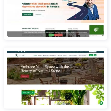
geseidl.ro
lurveys.com