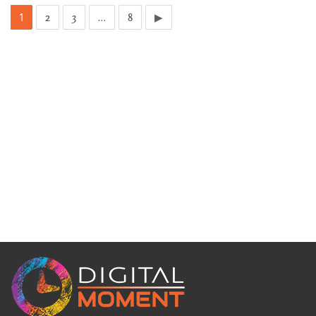
1
…
2
3
8
▶