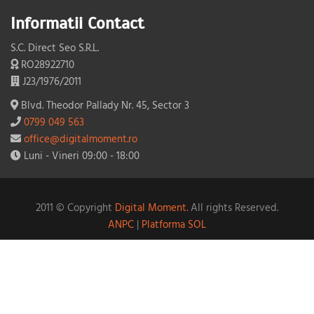
Informatii Contact
S.C. Direct Seo S.R.L.
RO28922710
J23/1976/2011
Blvd. Theodor Pallady Nr. 45, Sector 3
0799 049 563
office@digitalmoment.ro
Luni - Vineri 09:00 - 18:00
2011 © Copyright
Digital Moment.
All rights Reserved.
ANPC
|
Platforma SOL