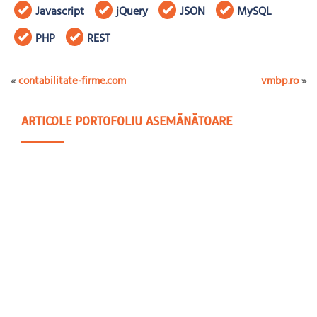
Javascript
jQuery
JSON
MySQL
PHP
REST
«
contabilitate-firme.com
vmbp.ro
»
ARTICOLE PORTOFOLIU ASEMĂNĂTOARE