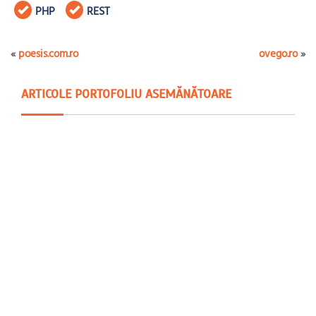
PHP
REST
«
poesis.com.ro
ovego.ro
»
ARTICOLE PORTOFOLIU ASEMĂNĂTOARE