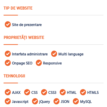
TIP DE WEBSITE
Site de prezentare
PROPRIETĂȚI WEBSITE
Interfata administrare
Multi language
Onpage SEO
Responsive
TEHNOLOGII
AJAX
CSS
CSS3
HTML
HTML5
Javascript
jQuery
JSON
MySQL