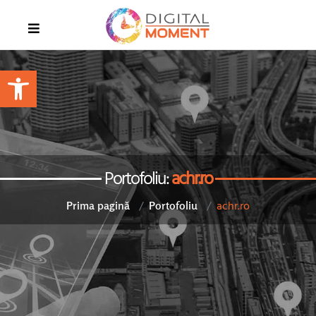
Open toolbar
Portofoliu:
achr.ro
achr.ro
Prima pagină
Portofoliu