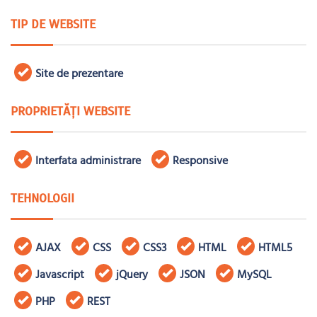
TIP DE WEBSITE
Site de prezentare
PROPRIETĂȚI WEBSITE
Interfata administrare
Responsive
TEHNOLOGII
AJAX
CSS
CSS3
HTML
HTML5
Javascript
jQuery
JSON
MySQL
PHP
REST