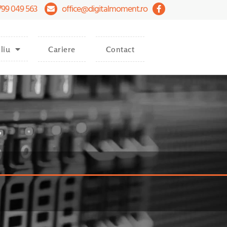
799 049 563
office@digitalmoment.ro
liu
Cariere
Contact