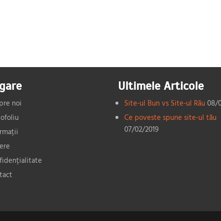
gare
Ultimele Articole
pre noi
Site-ul Bun vs Site-ul Rău
08/
ofoliu
Ce poveste spune site-ul tău
07/02/2019
rmații
iere
fidențialitate
tact