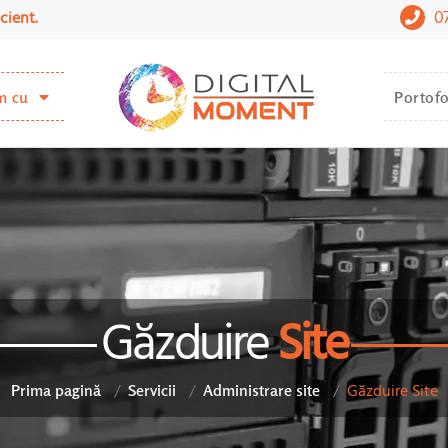
0
cient.
m cu
Portofo
Găzduire
Site
Găzduire Site
Prima pagină
Servicii
Administrare site