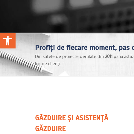
Open toolbar
Profiți de fiecare moment, pas c
Din sutele de proiecte derulate din
2011
până astăzi
loc de clienți.
GĂZDUIRE ȘI ASISTENȚĂ
GĂZDUIRE