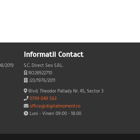
Informatii Contact
08/2019
S.C. Direct Seo S.R.L.
RO28922710
J23/1976/2011
Blvd. Theodor Pallady Nr. 45, Sector 3
0799 049 563
office@digitalmoment.ro
Luni - Vineri 09:00 - 18:00