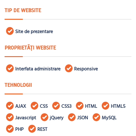
TIP DE WEBSITE
Site de prezentare
PROPRIETĂȚI WEBSITE
Interfata administrare
Responsive
TEHNOLOGII
AJAX
CSS
CSS3
HTML
HTML5
Javascript
jQuery
JSON
MySQL
PHP
REST