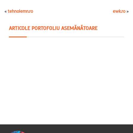
«
tehnolemn.ro
ewk.ro
»
ARTICOLE PORTOFOLIU ASEMĂNĂTOARE