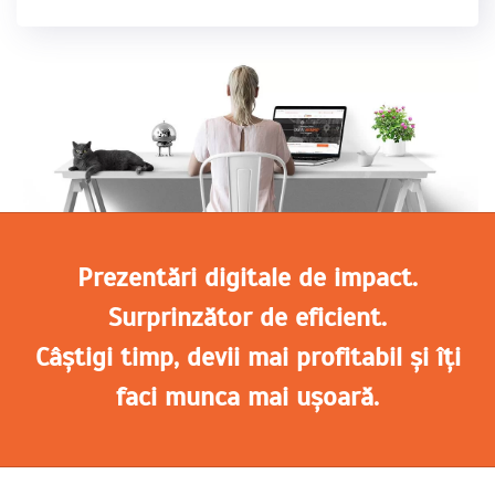
Prezentări digitale de impact.
Surprinzător de eficient.
Câștigi timp, devii mai profitabil și îți
faci munca mai ușoară.