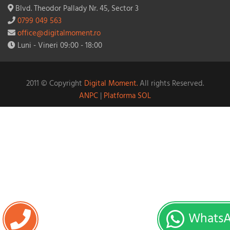
Blvd. Theodor Pallady Nr. 45, Sector 3
0799 049 563
office@digitalmoment.ro
Luni - Vineri 09:00 - 18:00
2011 © Copyright
Digital Moment.
All rights Reserved.
ANPC
|
Platforma SOL
Whats