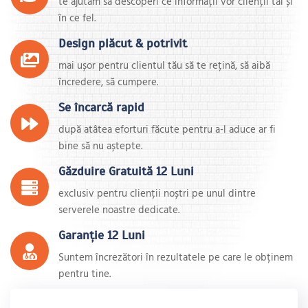
te ajutăm să descoperi ce informații vor clienții tăi și
în ce fel.
Design plăcut & potrivit
mai ușor pentru clientul tău să te rețină, să aibă
încredere, să cumpere.
Se încarcă rapid
după atâtea eforturi făcute pentru a-l aduce ar fi
bine să nu aștepte.
Găzduire Gratuită 12 Luni
exclusiv pentru clienții noștri pe unul dintre
serverele noastre dedicate.
Garanție 12 Luni
Suntem încrezători în rezultatele pe care le obținem
pentru tine.