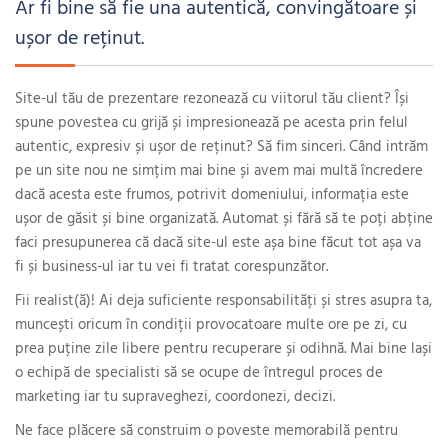
Ar fi bine să fie una autentică, convingătoare și
ușor de reținut.
Site-ul tău de prezentare rezonează cu viitorul tău client? Își
spune povestea cu grijă și impresionează pe acesta prin felul
autentic, expresiv și ușor de reținut? Să fim sinceri. Când intrăm
pe un site nou ne simțim mai bine și avem mai multă încredere
dacă acesta este frumos, potrivit domeniului, informația este
ușor de găsit și bine organizată. Automat și fără să te poți abține
faci presupunerea că dacă site-ul este așa bine făcut tot așa va
fi și business-ul iar tu vei fi tratat corespunzător.
Fii realist(ă)! Ai deja suficiente responsabilități și stres asupra ta,
muncești oricum în condiții provocatoare multe ore pe zi, cu
prea puține zile libere pentru recuperare și odihnă. Mai bine lași
o echipă de specialisti să se ocupe de întregul proces de
marketing iar tu supraveghezi, coordonezi, decizi.
Ne face plăcere să construim o poveste memorabilă pentru