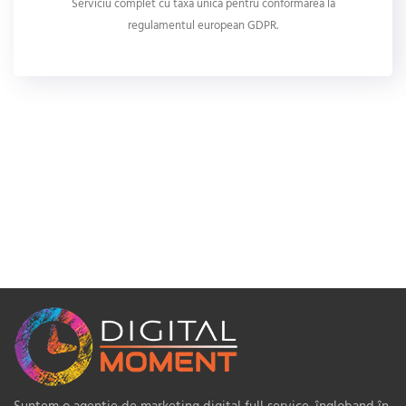
Serviciu complet cu taxa unică pentru conformarea la
regulamentul european GDPR.
Suntem o agenție de marketing digital full service, îngloband în