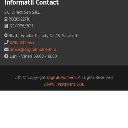
Informatii Contact
S.C. Direct Seo S.R.L.
RO28922710
J23/1976/2011
Blvd. Theodor Pallady Nr. 45, Sector 3
0799 049 563
office@digitalmoment.ro
Luni - Vineri 09:00 - 18:00
2011 © Copyright
Digital Moment.
All rights Reserved.
ANPC
|
Platforma SOL