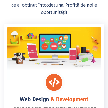
ce ai obținut întotdeauna. Profită de noile
oportunități!
Web Design
& Development
Toate soluțiile noastre urmăresc indicatori clari de perfomanță și