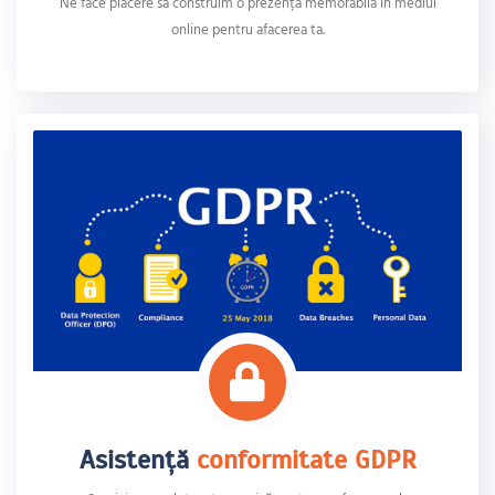
Ne face plăcere să construim o prezență memorabilă în mediul
online pentru afacerea ta.
Asistență
conformitate GDPR