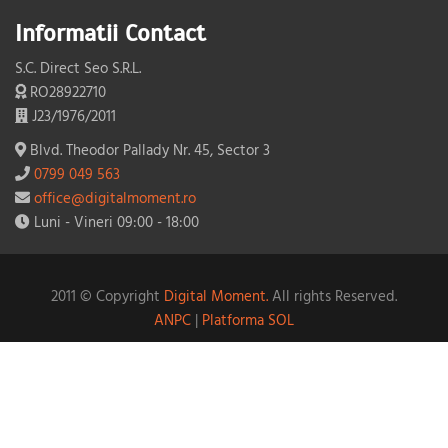
Informatii Contact
S.C. Direct Seo S.R.L.
RO28922710
J23/1976/2011
Blvd. Theodor Pallady Nr. 45, Sector 3
0799 049 563
office@digitalmoment.ro
Luni - Vineri 09:00 - 18:00
2011 © Copyright
Digital Moment.
All rights Reserved.
ANPC
|
Platforma SOL