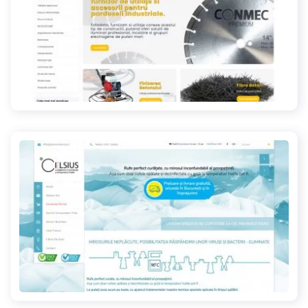
conmec.ro
celsiuscleaning.ro