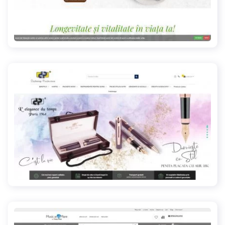
ganomag.ro
dpcollection.ro