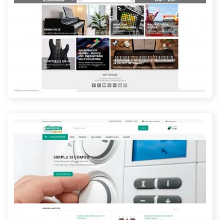
musicandmore.ro
bricosteel.ro