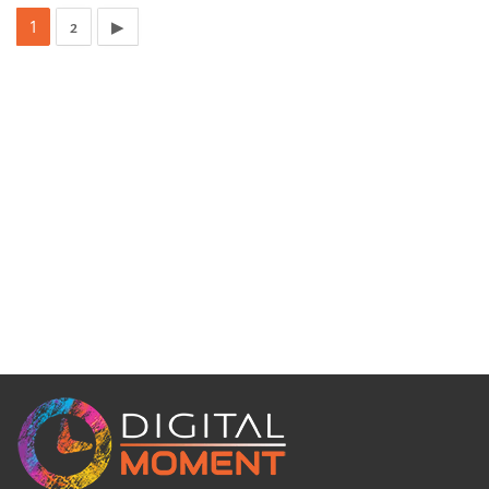
1
2
▶