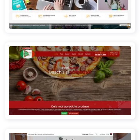
catol.ro
vecchianapoli.ro