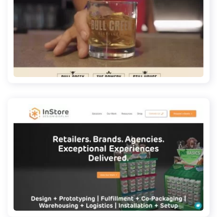
bullcreekdistillery.com
instoredesigndisplay.com