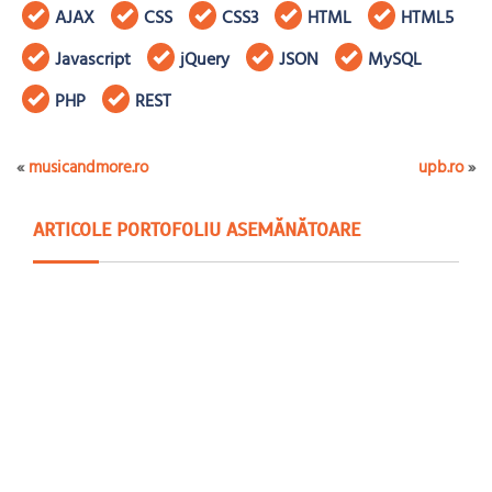
AJAX
CSS
CSS3
HTML
HTML5
Javascript
jQuery
JSON
MySQL
PHP
REST
«
musicandmore.ro
upb.ro
»
ARTICOLE PORTOFOLIU ASEMĂNĂTOARE