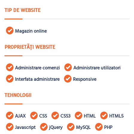
TIP DE WEBSITE
Magazin online
PROPRIETĂȚI WEBSITE
Administrare comenzi
Administrare utilizatori
Interfata administrare
Responsive
TEHNOLOGII
AJAX
CSS
CSS3
HTML
HTML5
Javascript
jQuery
MySQL
PHP