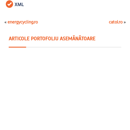
XML
«
energycycling.ro
catol.ro
»
ARTICOLE PORTOFOLIU ASEMĂNĂTOARE