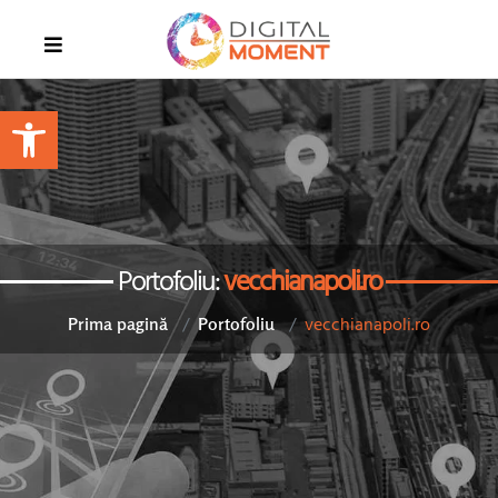
Open toolbar
Portofoliu:
vecchianapoli.ro
vecchianapoli.ro
Prima pagină
Portofoliu