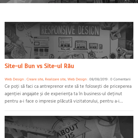
Site-ul Bun vs Site-ul Rău
Web Design
:
Creare site
,
Realizare site
,
Web Design
: 08/08/2019 : 0 Comentarii
Ce poți să faci ca antreprenor este să te folosești de priceperea
agenției angajate și de experiența ta în business-ul deținut
pentru a-i face o impresie plăcută vizitatorului, pentru a-i
înlătura temerile, pentru a-i răspunde la întrebări.