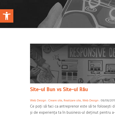
Open toolbar
Site-ul Bun vs Site-ul Rău
Web Design
:
Creare site
,
Realizare site
,
Web Design
: 08/08/2019
Ce poți să faci ca antreprenor este să te folosești 
și de experiența ta în business-ul deținut pentru a-