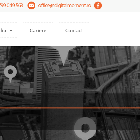
799 049 563
office@digitalmoment.ro
liu
Cariere
Contact