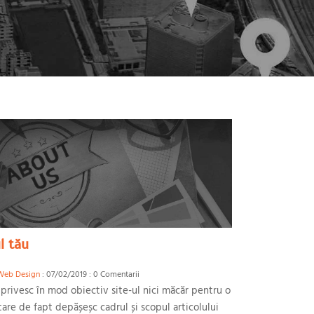
l tău
Web Design
: 07/02/2019 : 0 Comentarii
 privesc în mod obiectiv site-ul nici măcăr pentru o
tare de fapt depășeșc cadrul și scopul articolului