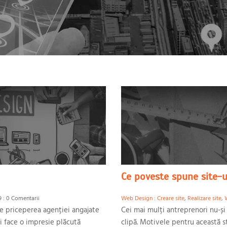
Ce poveste spune site-u
 : 0 Comentarii
Web Design
:
Creare site
,
Realizare site
,
de priceperea agenției angajate
Cei mai mulți antreprenori nu-și
i face o impresie plăcută
clipă. Motivele pentru această s