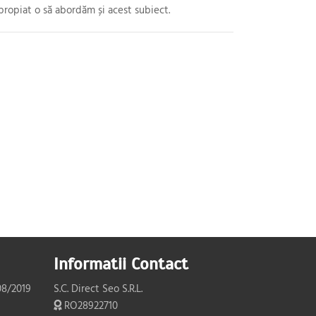
 apropiat o să abordăm și acest subiect.
Informatii Contact
08/2019
S.C. Direct Seo S.R.L.
RO28922710