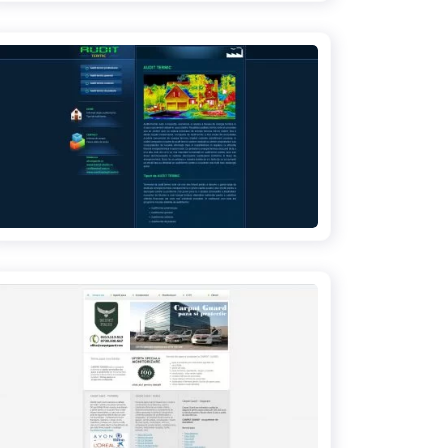
audit-termic.ro
firma-paza-si-protectie.ro