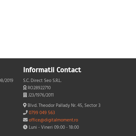
Informatii Contact
08/2019
S.C. Direct Seo S.R.L.
RO28922710
J23/1976/2011
Blvd. Theodor Pallady Nr. 45, Sector 3
0799 049 563
office@digitalmoment.ro
Luni - Vineri 09:00 - 18:00