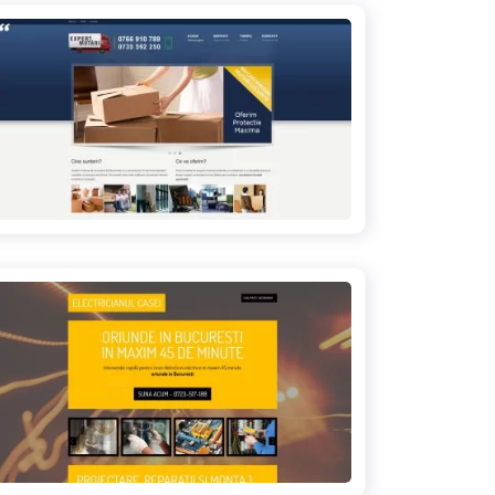
expert-mutari.ro
electricianul-casei.ro