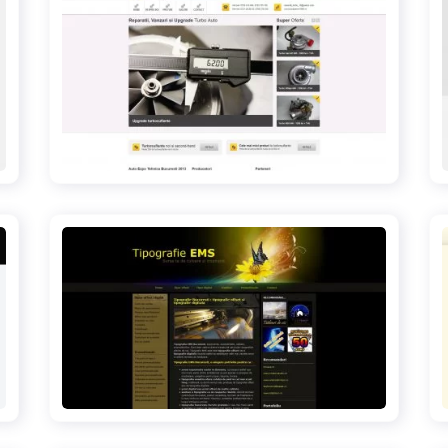
turboserv1995.ro
tipografie-ems.ro