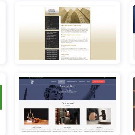
termopan-termopane.ro
avocatbun.net