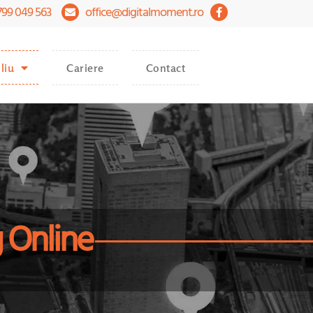
799 049 563
office@digitalmoment.ro
liu
Cariere
Contact
 Online