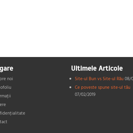
gare
Ultimele Articole
pre noi
Site-ul Bun vs Site-ul Rău
08/
ofoliu
Ce poveste spune site-ul tău
07/02/2019
rmații
iere
fidențialitate
tact