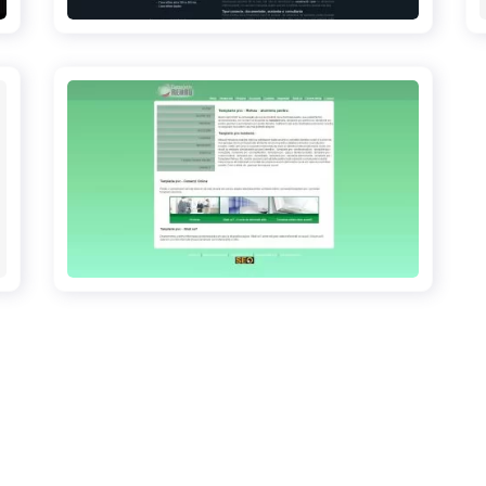
tamplarierehau.ro