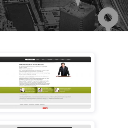
cabinet-de-avocatura-bucuresti.ro