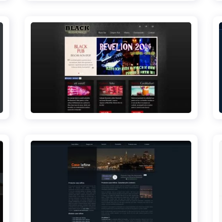
blackpub.ro
proiecte-case-ieftine.ro