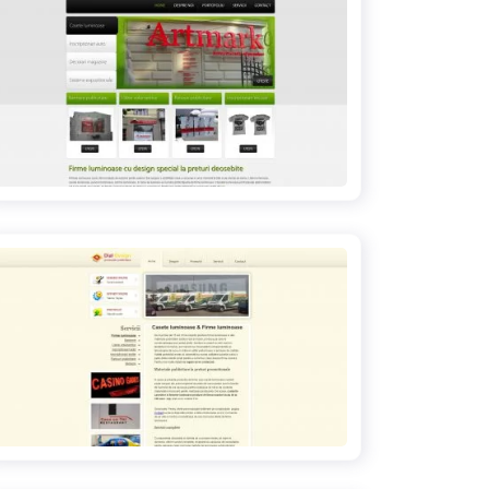
dialadvertising.ro
casete-firme-luminoase.ro