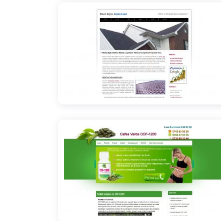
acoperisuri-montaj-tigla-metalica.ro
cafea-verde-slabire.ro