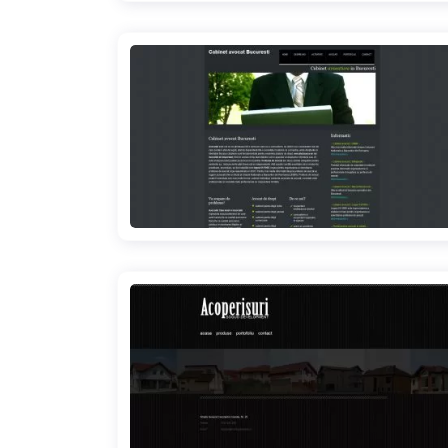
cabinet-avocat-romania.ro
montajacoperis.ro