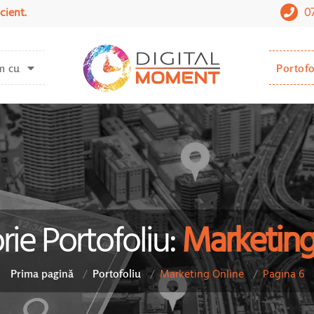
0
cient.
m cu
Portofo
ie Portofoliu:
Marketing
Marketing Online
Pagina 6
Prima pagină
Portofoliu