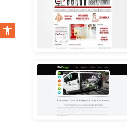
Open toolbar
epilpulsar.com
dialdesign.ro