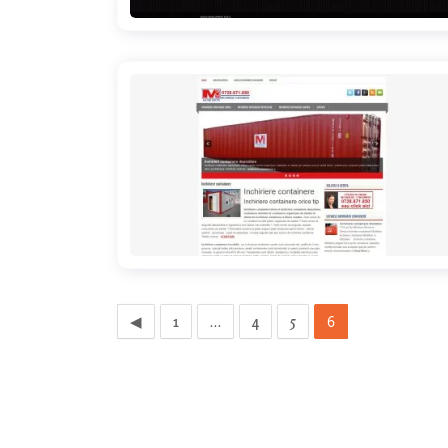
inchiriere-containere.ro
…
6
◀
1
4
5