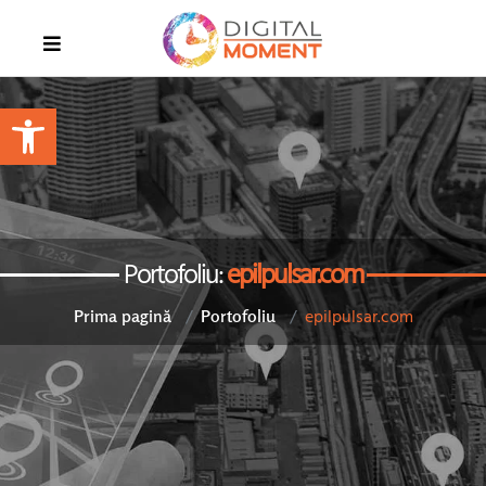
Open toolbar
Portofoliu:
epilpulsar.com
epilpulsar.com
Prima pagină
Portofoliu