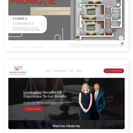
codreaconstruct.ro
entrapped.com