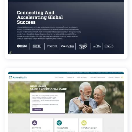
gcl.global
asterahealth.org