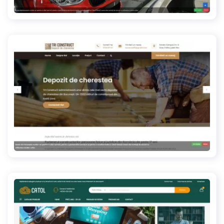
ovego.ro
triconstruct.ro