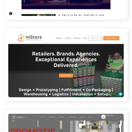
lincolnhough.com
instoredesigndisplay.com