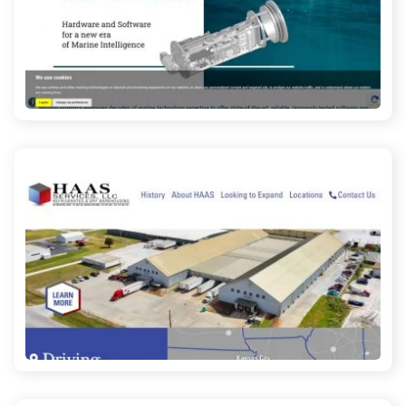
missionrobotics.us
haasservicesllc.com