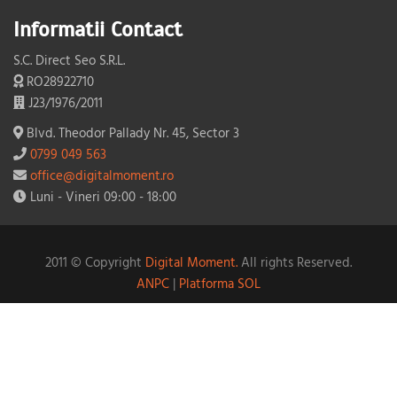
Informatii Contact
S.C. Direct Seo S.R.L.
RO28922710
J23/1976/2011
Blvd. Theodor Pallady Nr. 45, Sector 3
0799 049 563
office@digitalmoment.ro
Luni - Vineri 09:00 - 18:00
2011 © Copyright
Digital Moment.
All rights Reserved.
ANPC
|
Platforma SOL