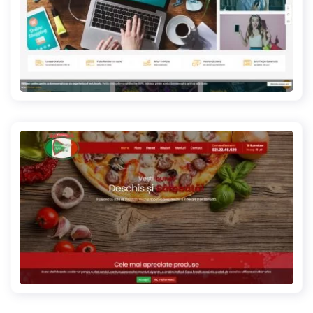
catol.ro
vecchianapoli.ro