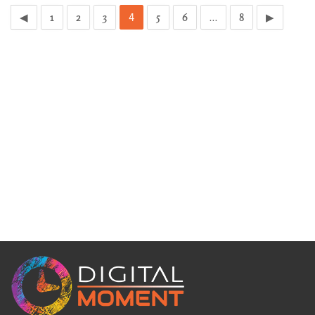
4
…
◀
1
2
3
5
6
8
▶