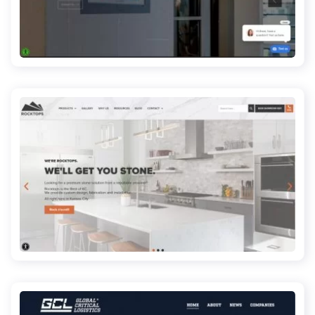
scshomeentertainment.com
rocktopskc.com