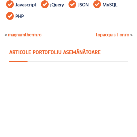
Javascript
jQuery
JSON
MySQL
PHP
«
magnumtherm.ro
topacquisition.ro
»
ARTICOLE PORTOFOLIU ASEMĂNĂTOARE