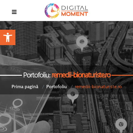
Open toolbar
Portofoliu:
remedii-bionaturiste.ro
remedii-bionaturiste.ro
Prima pagină
Portofoliu