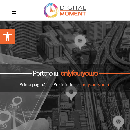
Open toolbar
Portofoliu:
onlyfouryou.ro
onlyfouryou.ro
Prima pagină
Portofoliu