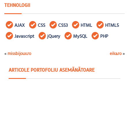
TEHNOLOGII
AJAX
CSS
CSS3
HTML
HTML5
Javascript
jQuery
MySQL
PHP
«
missbijoux.ro
eika.ro
»
ARTICOLE PORTOFOLIU ASEMĂNĂTOARE