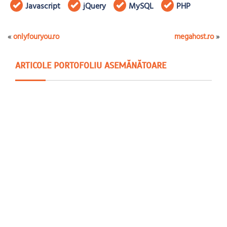
Javascript
jQuery
MySQL
PHP
«
onlyfouryou.ro
megahost.ro
»
ARTICOLE PORTOFOLIU ASEMĂNĂTOARE