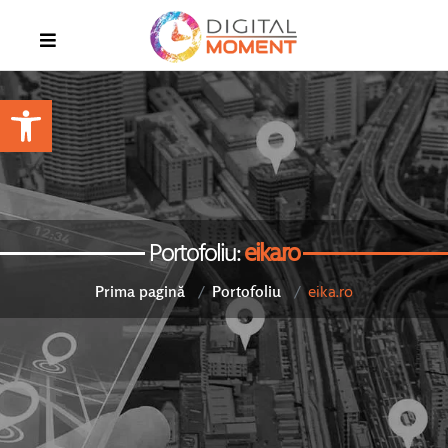
Open toolbar
Portofoliu:
eika.ro
eika.ro
Prima pagină
Portofoliu