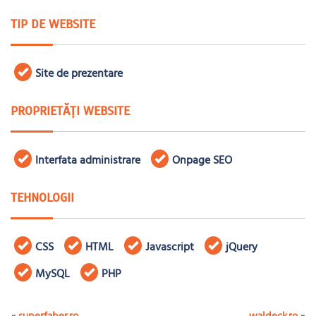
TIP DE WEBSITE
Site de prezentare
PROPRIETĂȚI WEBSITE
Interfata administrare
Onpage SEO
TEHNOLOGII
CSS
HTML
Javascript
jQuery
MySQL
PHP
«
superfaber.ro
waldeck.ro
»