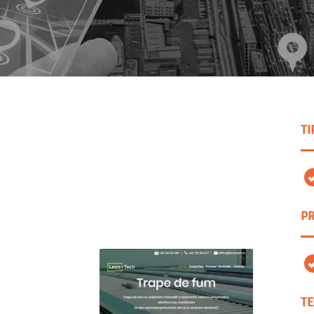
TI
PR
TE