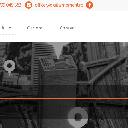
799 049 563
office@digitalmoment.ro
liu
Cariere
Contact