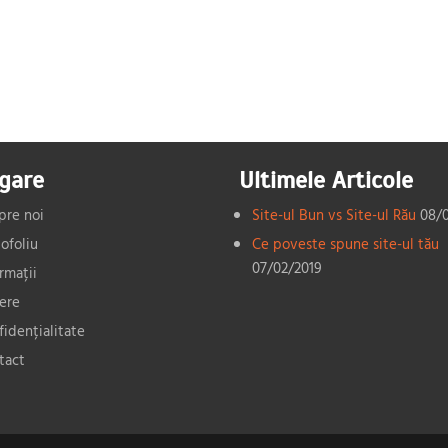
gare
Ultimele Articole
pre noi
Site-ul Bun vs Site-ul Rău
08/
ofoliu
Ce poveste spune site-ul tău
07/02/2019
rmații
iere
fidențialitate
tact