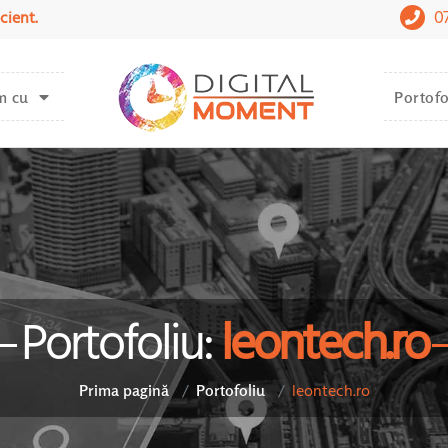
0
cient.
m cu
Portofo
Portofoliu:
leontech.ro
leontech.ro
Prima pagină
Portofoliu