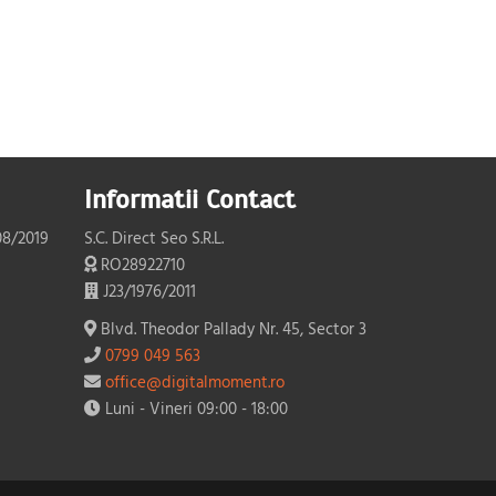
Informatii Contact
08/2019
S.C. Direct Seo S.R.L.
RO28922710
J23/1976/2011
Blvd. Theodor Pallady Nr. 45, Sector 3
0799 049 563
office@digitalmoment.ro
Luni - Vineri 09:00 - 18:00