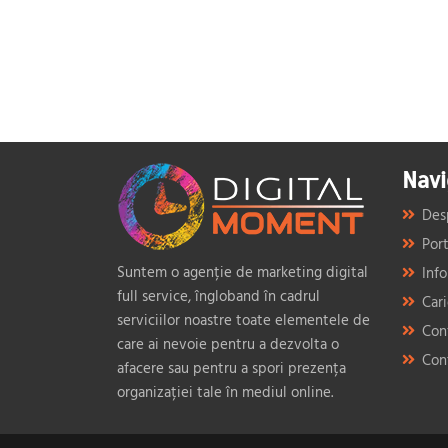
Navi
Des
Port
Suntem o agenție de marketing digital
Info
full service, îngloband în cadrul
Car
serviciilor noastre toate elementele de
Con
care ai nevoie pentru a dezvolta o
Con
afacere sau pentru a spori prezența
organizației tale în mediul online.