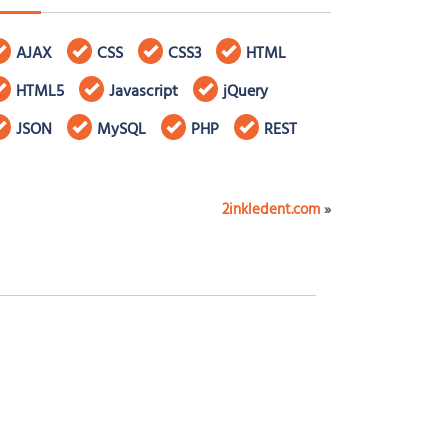
AJAX
CSS
CSS3
HTML
HTML5
Javascript
jQuery
JSON
MySQL
PHP
REST
2inkledent.com
»