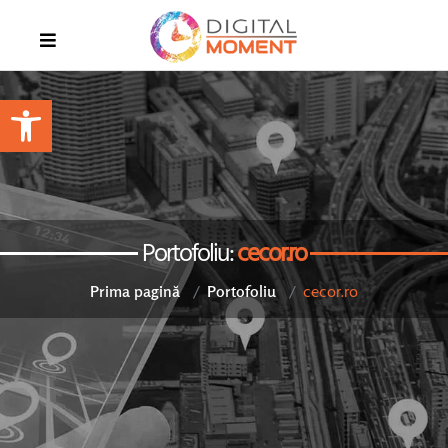
Open toolbar
Portofoliu:
cecor.ro
cecor.ro
Prima pagină
Portofoliu