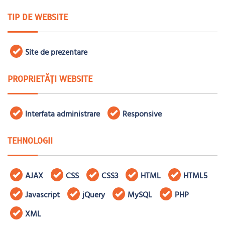
TIP DE WEBSITE
Site de prezentare
PROPRIETĂȚI WEBSITE
Interfata administrare
Responsive
TEHNOLOGII
AJAX
CSS
CSS3
HTML
HTML5
Javascript
jQuery
MySQL
PHP
XML