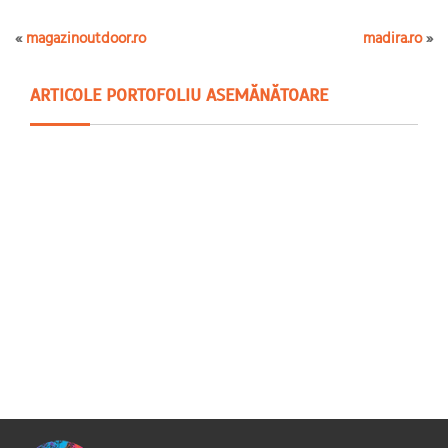
«
magazinoutdoor.ro
madira.ro
»
ARTICOLE PORTOFOLIU ASEMĂNĂTOARE