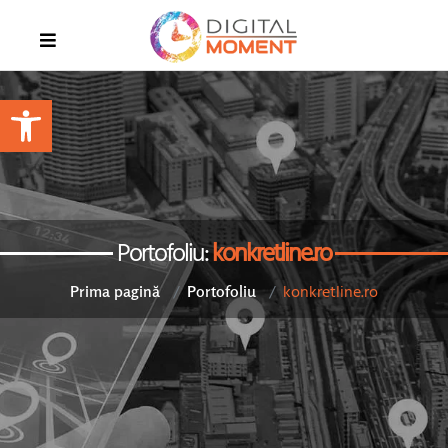
Open toolbar
Portofoliu:
konkretline.ro
konkretline.ro
Prima pagină
Portofoliu