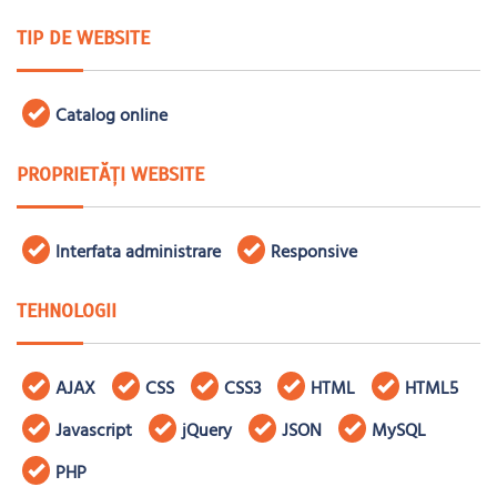
TIP DE WEBSITE
Catalog online
PROPRIETĂȚI WEBSITE
Interfata administrare
Responsive
TEHNOLOGII
AJAX
CSS
CSS3
HTML
HTML5
Javascript
jQuery
JSON
MySQL
PHP