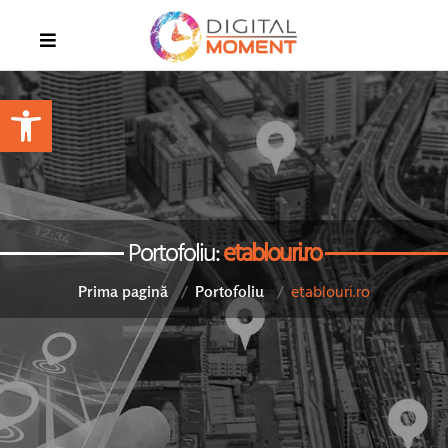
Open toolbar
Portofoliu:
etablouri.ro
etablouri.ro
Prima pagină
Portofoliu