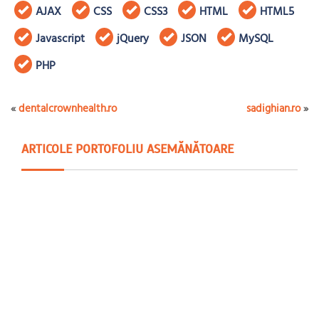
AJAX
CSS
CSS3
HTML
HTML5
Javascript
jQuery
JSON
MySQL
PHP
«
dentalcrownhealth.ro
sadighian.ro
»
ARTICOLE PORTOFOLIU ASEMĂNĂTOARE