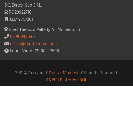
S.C. Direct Seo S.R.L.
RO28922710
J23/1976/2011
Blvd. Theodor Pallady Nr. 45, Sector 3
0799 049 563
office@digitalmoment.ro
Luni - Vineri 09:00 - 18:00
2011 © Copyright
Digital Moment.
All rights Reserved.
ANPC
|
Platforma SOL