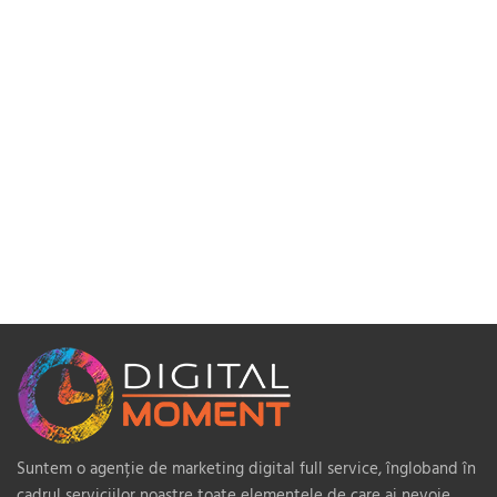
Suntem o agenție de marketing digital full service, îngloband în
cadrul serviciilor noastre toate elementele de care ai nevoie