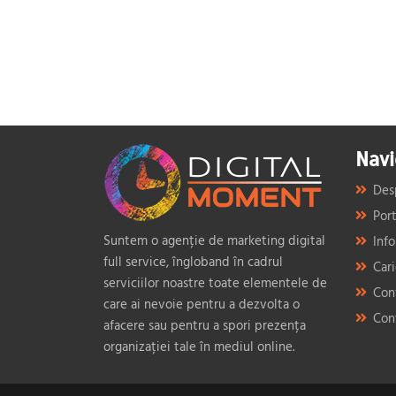
Navi
Des
Port
Suntem o agenție de marketing digital
Info
full service, îngloband în cadrul
Car
serviciilor noastre toate elementele de
Con
care ai nevoie pentru a dezvolta o
Con
afacere sau pentru a spori prezența
organizației tale în mediul online.