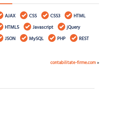
AJAX
CSS
CSS3
HTML
HTML5
Javascript
jQuery
JSON
MySQL
PHP
REST
contabilitate-firme.com
»