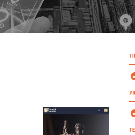
TI
PR
TE