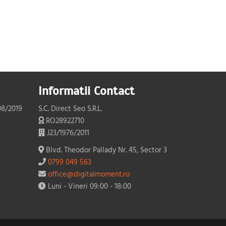
Informatii Contact
08/2019
S.C. Direct Seo S.R.L.
RO28922710
J23/1976/2011
Blvd. Theodor Pallady Nr. 45, Sector 3
0799 049 563
office@digitalmoment.ro
Luni - Vineri 09:00 - 18:00