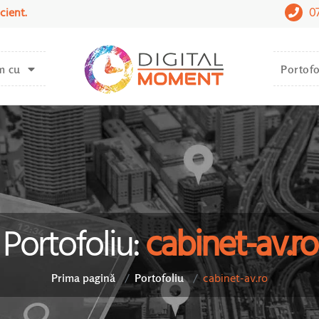
0
cient.
m cu
Portofo
Portofoliu:
cabinet-av.ro
cabinet-av.ro
Prima pagină
Portofoliu