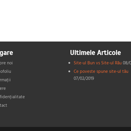
gare
Ultimele Articole
pre noi
Site-ul Bun vs Site-ul Rău
08/
ofoliu
Ce poveste spune site-ul tău
07/02/2019
rmații
iere
fidențialitate
tact