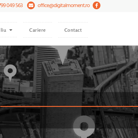
799 049 563
office@digitalmoment.ro
liu
Cariere
Contact