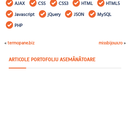
AJAX
CSS
CSS3
HTML
HTML5
Javascript
jQuery
JSON
MySQL
PHP
«
termopane.biz
missbijoux.ro
»
ARTICOLE PORTOFOLIU ASEMĂNĂTOARE