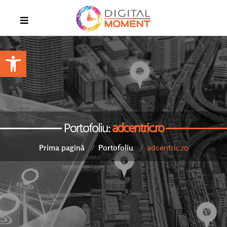
Open toolbar
Portofoliu:
adcentric.ro
adcentric.ro
Prima pagină
Portofoliu