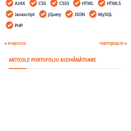
AJAX
CSS
CSS3
HTML
HTML5
Javascript
jQuery
JSON
MySQL
PHP
«
evapco.ro
roarmgrup.ro
»
ARTICOLE PORTOFOLIU ASEMĂNĂTOARE