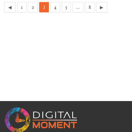
3
…
◀
1
2
4
5
8
▶