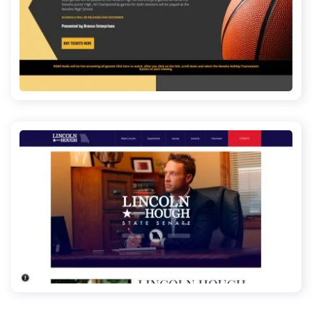
neoshoholidayclassic.com
lincolnhough.com