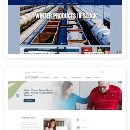
rrtools.com
syracuseareahealth.com