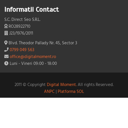
Informatii Contact
S.C. Direct Seo S.R.L.
RO28922710
J23/1976/2011
Blvd. Theodor Pallady Nr. 45, Sector 3
0799 049 563
office@digitalmoment.ro
Luni - Vineri 09:00 - 18:00
2011 © Copyright
Digital Moment.
All rights Reserved.
ANPC
|
Platforma SOL