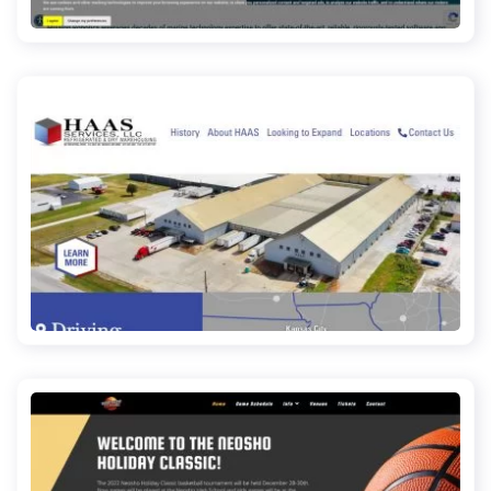
missionrobotics.us
haasservicesllc.com