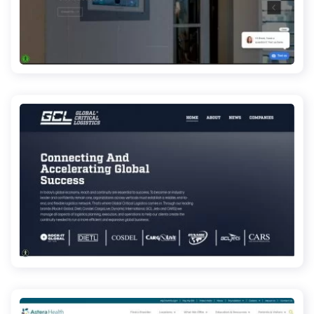
scshomeentertainment.com
gcl.global