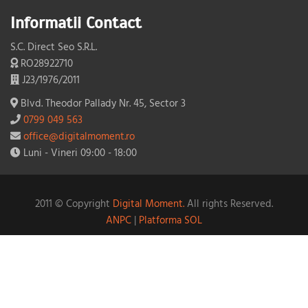
Informatii Contact
S.C. Direct Seo S.R.L.
RO28922710
J23/1976/2011
Blvd. Theodor Pallady Nr. 45, Sector 3
0799 049 563
office@digitalmoment.ro
Luni - Vineri 09:00 - 18:00
2011 © Copyright
Digital Moment.
All rights Reserved.
ANPC
|
Platforma SOL