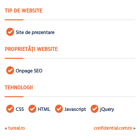
TIP DE WEBSITE
Site de prezentare
PROPRIETĂȚI WEBSITE
Onpage SEO
TEHNOLOGII
CSS
HTML
Javascript
jQuery
«
tureal.ro
confidential.com.ro
»