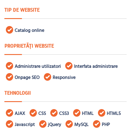
TIP DE WEBSITE
Catalog online
PROPRIETĂȚI WEBSITE
Administrare utilizatori
Interfata administrare
Onpage SEO
Responsive
TEHNOLOGII
AJAX
CSS
CSS3
HTML
HTML5
Javascript
jQuery
MySQL
PHP