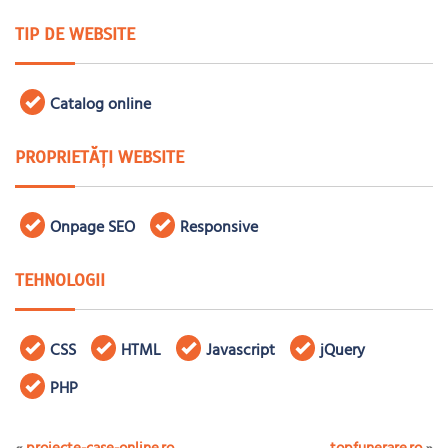
TIP DE WEBSITE
Catalog online
PROPRIETĂȚI WEBSITE
Onpage SEO
Responsive
TEHNOLOGII
CSS
HTML
Javascript
jQuery
PHP
«
proiecte-case-online.ro
topfunerare.ro
»