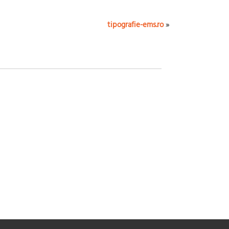
tipografie-ems.ro
»