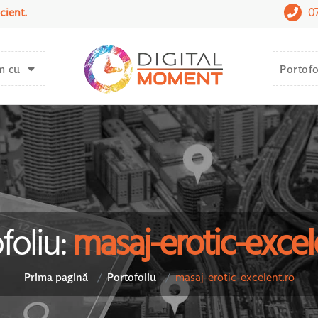
0
cient.
m cu
Portofo
foliu:
masaj-erotic-excel
masaj-erotic-excelent.ro
Prima pagină
Portofoliu