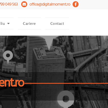
799 049 563
office@digitalmoment.ro
liu
Cariere
Contact
ent.ro