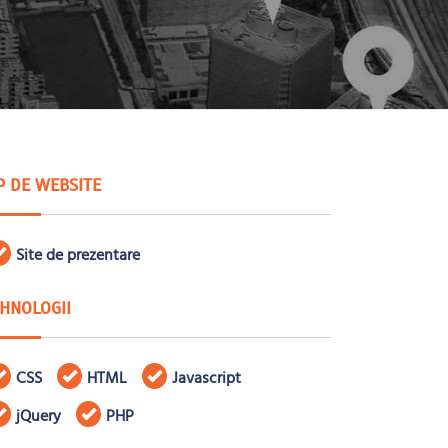
P DE WEBSITE
Site de prezentare
HNOLOGII
CSS
HTML
Javascript
jQuery
PHP