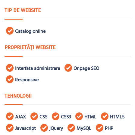
TIP DE WEBSITE
Catalog online
PROPRIETĂȚI WEBSITE
Interfata administrare
Onpage SEO
Responsive
TEHNOLOGII
AJAX
CSS
CSS3
HTML
HTML5
Javascript
jQuery
MySQL
PHP