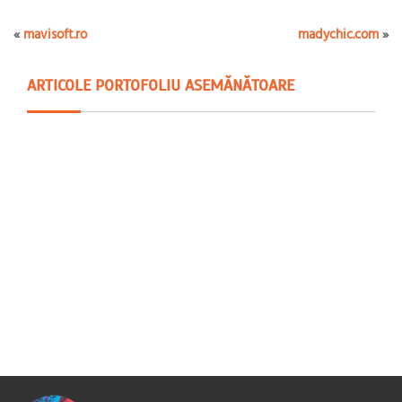
«
mavisoft.ro
madychic.com
»
ARTICOLE PORTOFOLIU ASEMĂNĂTOARE