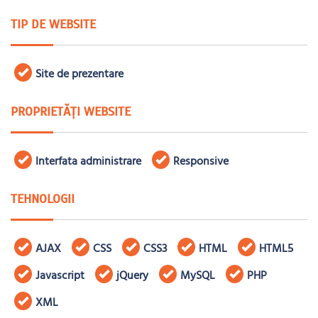
TIP DE WEBSITE
Site de prezentare
PROPRIETĂȚI WEBSITE
Interfata administrare
Responsive
TEHNOLOGII
AJAX
CSS
CSS3
HTML
HTML5
Javascript
jQuery
MySQL
PHP
XML