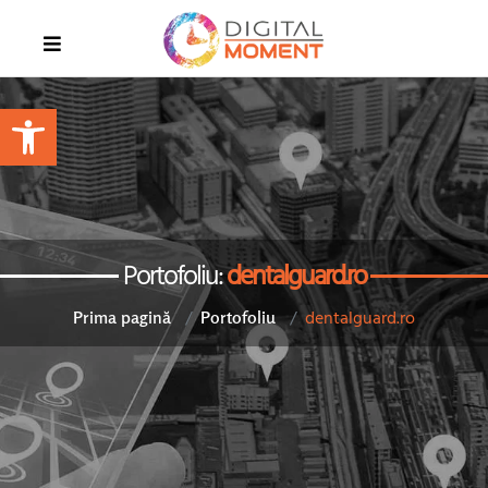
Open toolbar
Portofoliu:
dentalguard.ro
dentalguard.ro
Prima pagină
Portofoliu