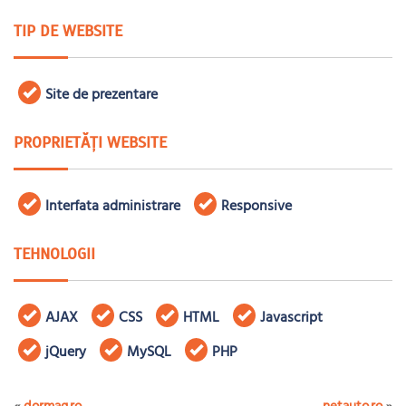
TIP DE WEBSITE
Site de prezentare
PROPRIETĂȚI WEBSITE
Interfata administrare
Responsive
TEHNOLOGII
AJAX
CSS
HTML
Javascript
jQuery
MySQL
PHP
«
dormag.ro
netauto.ro
»