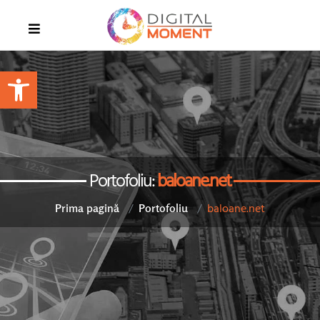
Open toolbar
Portofoliu:
baloane.net
baloane.net
Prima pagină
Portofoliu